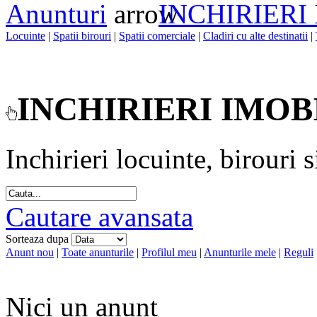
Anunturi
INCHIRIERI
Locuinte
|
Spatii birouri
|
Spatii comerciale
|
Cladiri cu alte destinatii
|
INCHIRIERI IMOB
Inchirieri locuinte, birouri 
Cautare avansata
Sorteaza dupa
Anunt nou
|
Toate anunturile
|
Profilul meu
|
Anunturile mele
|
Reguli
Nici un anunt