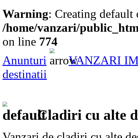
Warning
: Creating default
/home/vanzari/public_ht
on line
774
Anunturi
VANZARI I
destinatii
Cladiri cu alte d
Vanzari de cladiri cu alte des