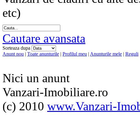
etc)
Cautare avansata
Sorteaza dupa
Anunt nou
|
Toate anunturile
|
Profilul meu
|
Anunturile mele
|
Reguli
Nici un anunt
Vanzari-Imobiliare.ro
(c) 2010
www.Vanzari-Imobi