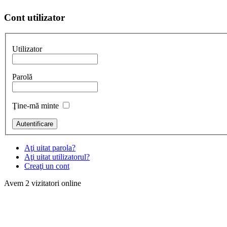
Cont
utilizator
Utilizator
Parolă
Ţine-mă minte
Aţi uitat parola?
Aţi uitat utilizatorul?
Creaţi un cont
Avem 2 vizitatori online